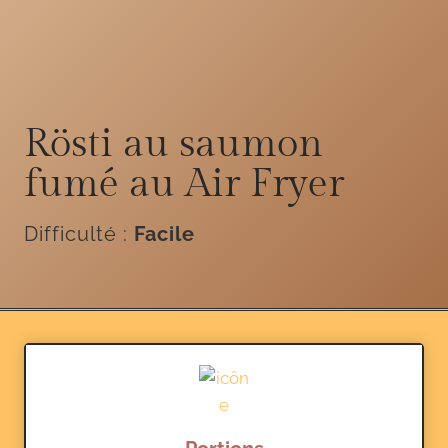
Rösti au saumon
fumé au Air Fryer
Difficulté :
Facile