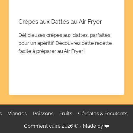
Crêpes aux Dattes au Air Fryer
Délicieuses crêpes aux dattes, parfaites
pour un apéritif. Découvrez cette recette
facile à préparer au Air Fryer !
s
Viandes
Poissons
Fruits
Céréales & Féculents
Comment cuire 2026 © - Made by ❤️