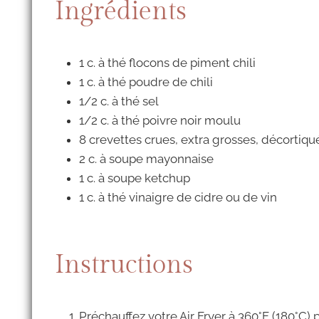
Ingrédients
1 c. à thé flocons de piment chili
1 c. à thé poudre de chili
1/2 c. à thé sel
1/2 c. à thé poivre noir moulu
8 crevettes crues, extra grosses, décortiqu
2 c. à soupe mayonnaise
1 c. à soupe ketchup
1 c. à thé vinaigre de cidre ou de vin
Instructions
Préchauffez votre Air Fryer à 360°F (180°C