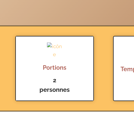
Portions
Temp
2
personnes