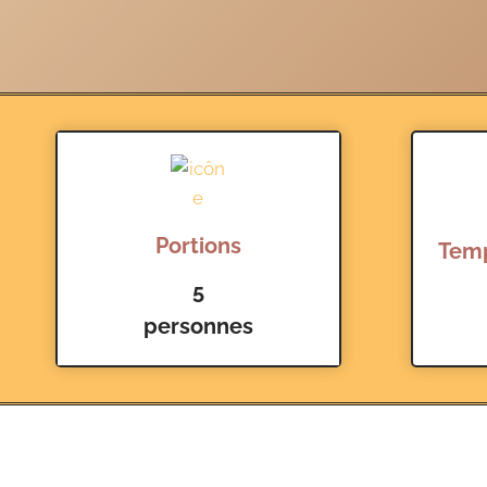
Portions
Temp
5
personnes