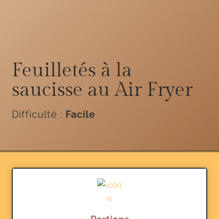
Feuilletés à la
saucisse au Air Fryer
Difficulté :
Facile