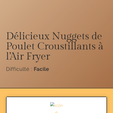
Délicieux Nuggets de
Poulet Croustillants à
l’Air Fryer
Difficulté :
Facile