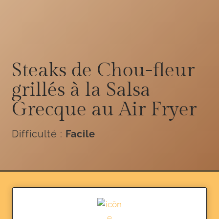
Steaks de Chou-fleur
grillés à la Salsa
Grecque au Air Fryer
Difficulté :
Facile