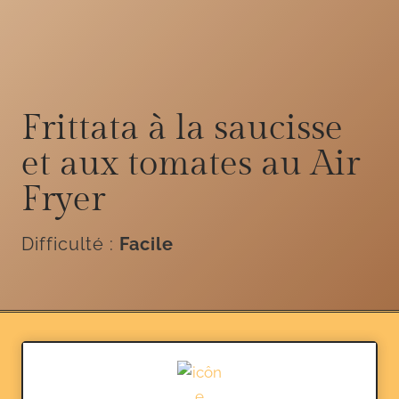
Frittata à la saucisse
et aux tomates au Air
Fryer
Difficulté :
Facile