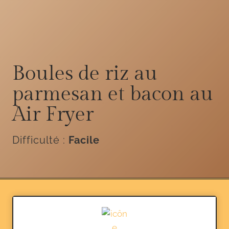
Boules de riz au
parmesan et bacon au
Air Fryer
Difficulté :
Facile