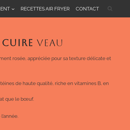
MENT
RECETTES AIR FRYER
CONTACT
CUIRE
VEAU
ent rosée, appréciée pour sa texture délicate et
éines de haute qualité, riche en vitamines B, en
cat que le bœuf.
 l’année.