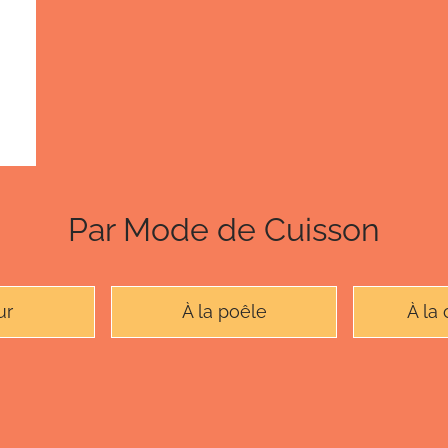
Par Mode de Cuisson
ur
À la poêle
À la