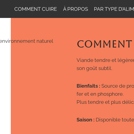
COMMENT CUIRE
À PROPOS
PAR TYPE D’ALI
COMMENT 
Viande tendre et légèrem
son goût subtil.
Bienfaits :
Source de prot
fer et en phosphore.
Plus tendre et plus déli
Saison :
Disponible toute