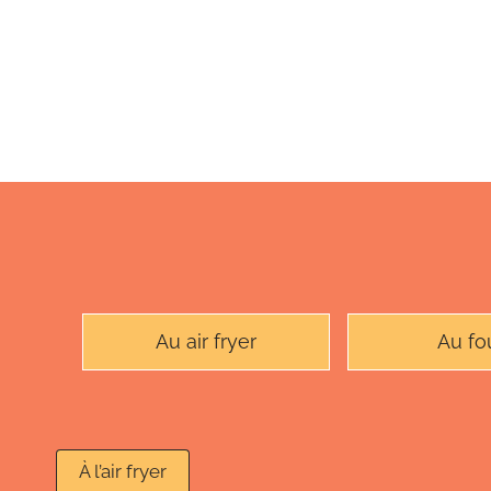
Au air fryer
Au fo
À l’air fryer