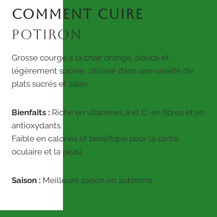
COMMENT CUIRE
POTIRON
Grosse courge à la chair orange, douce et
légèrement sucrée, utilisée dans une variété de
plats sucrés et salés.
Bienfaits :
Riche en vitamines A et C, en fibres et en
antioxydants.
Faible en calories et bénéfique pour la santé
oculaire et la peau.
Saison :
Meilleure saison en automne.