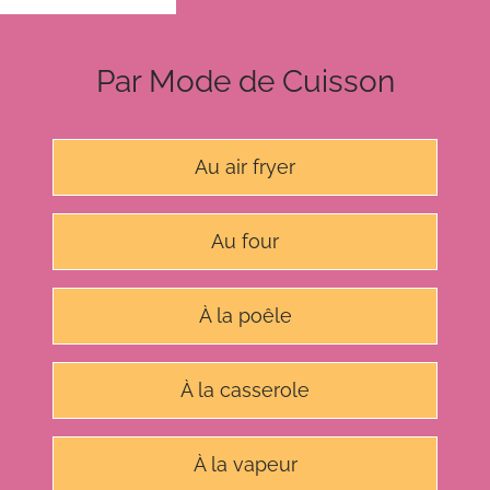
Par Mode de Cuisson
Au air fryer
Au four
À la poêle
À la casserole
À la vapeur