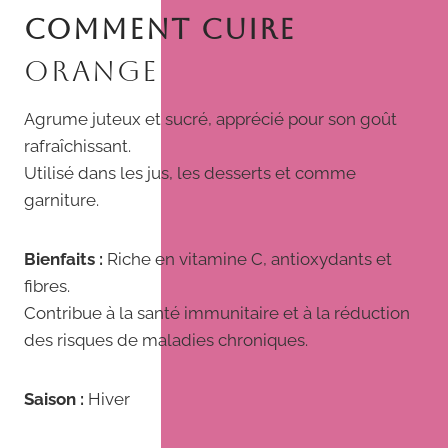
COMMENT CUIRE
ORANGE
Agrume juteux et sucré, apprécié pour son goût
rafraîchissant.
Utilisé dans les jus, les desserts et comme
garniture.
Bienfaits :
Riche en vitamine C, antioxydants et
fibres.
Contribue à la santé immunitaire et à la réduction
des risques de maladies chroniques.
Saison :
Hiver