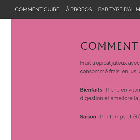
COMMENT CUIRE
À PROPOS
PAR TYPE D’ALI
COMMENT 
Fruit tropical juteux ave
consommé frais, en jus, o
Bienfaits :
Riche en vitami
digestion et améliore la 
Saison :
Printemps et ét