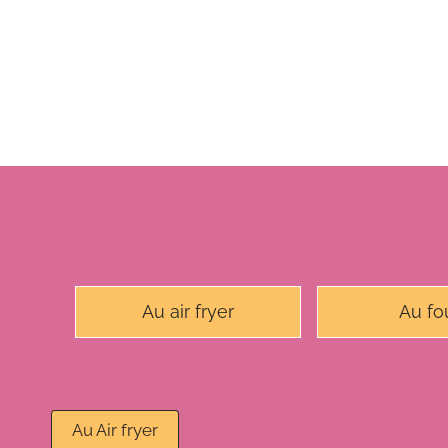
Au air fryer
Au fo
Au Air fryer