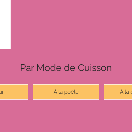
Par Mode de Cuisson
ur
À la poêle
À la