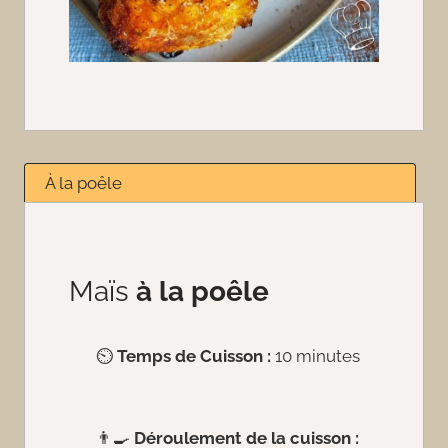
À la poêle
Maïs
à la poêle
⏲️
Temps de Cuisson :
10 minutes
👨‍🍳
Déroulement de la cuisson :