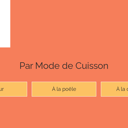
Par Mode de Cuisson
ur
À la poêle
À la