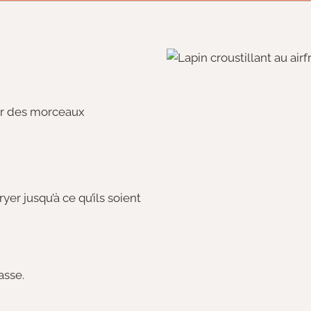
r des morceaux
yer jusqu’à ce qu’ils soient
asse.