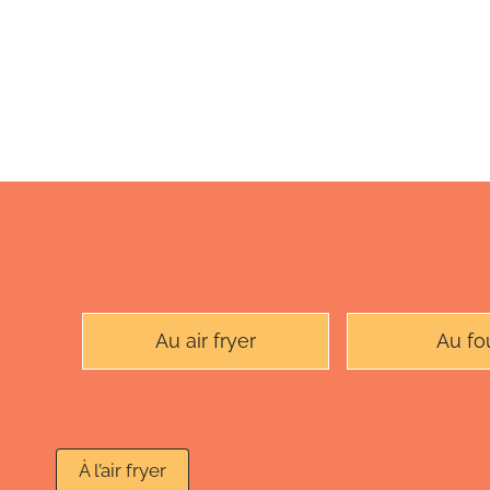
Au air fryer
Au fo
À l’air fryer