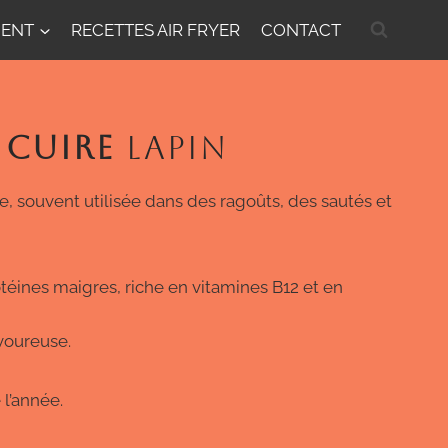
MENT
RECETTES AIR FRYER
CONTACT
CUIRE
LAPIN
e, souvent utilisée dans des ragoûts, des sautés et
éines maigres, riche en vitamines B12 et en
voureuse.
 l’année.