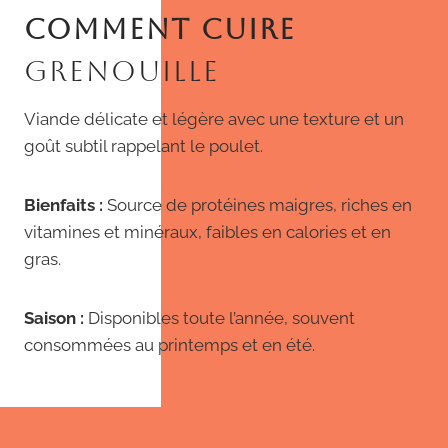
COMMENT CUIRE
GRENOUILLE
Viande délicate et légère avec une texture et un
goût subtil rappelant le poulet.
Bienfaits :
Source de protéines maigres, riches en
vitamines et minéraux, faibles en calories et en
gras.
Saison :
Disponibles toute l’année, souvent
consommées au printemps et en été.