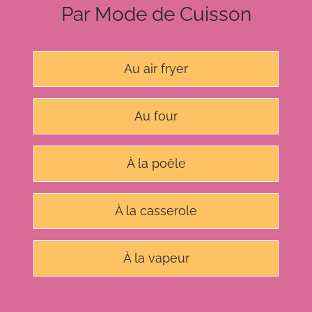
Par Mode de Cuisson
Au air fryer
Au four
À la poêle
À la casserole
À la vapeur