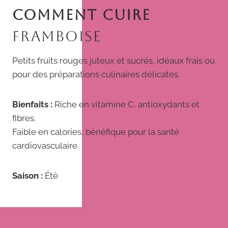
COMMENT CUIRE
FRAMBOISE
Petits fruits rouges juteux et sucrés, idéaux frais ou
pour des préparations culinaires délicates.
Bienfaits :
Riche en vitamine C, antioxydants et
fibres.
Faible en calories, bénéfique pour la santé
cardiovasculaire.
Saison :
Été