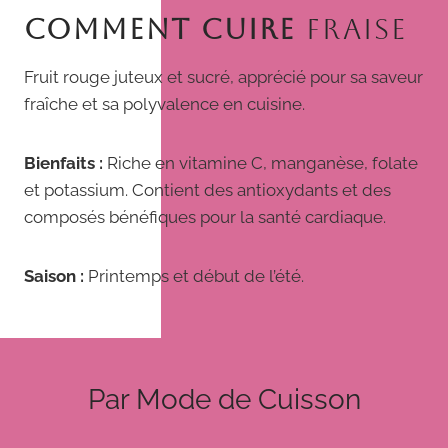
COMMENT CUIRE
FRAISE
Fruit rouge juteux et sucré, apprécié pour sa saveur
fraîche et sa polyvalence en cuisine.
Bienfaits :
Riche en vitamine C, manganèse, folate
et potassium. Contient des antioxydants et des
composés bénéfiques pour la santé cardiaque.
Saison :
Printemps et début de l’été.
Par Mode de Cuisson