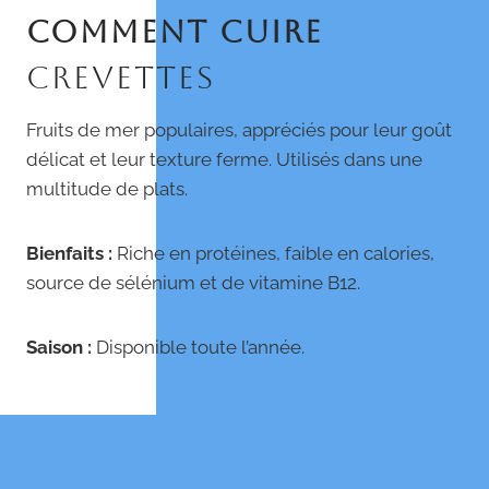
COMMENT CUIRE
CREVETTES
Fruits de mer populaires, appréciés pour leur goût
délicat et leur texture ferme. Utilisés dans une
multitude de plats.
Bienfaits :
Riche en protéines, faible en calories,
source de sélénium et de vitamine B12.
Saison :
Disponible toute l’année.