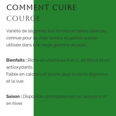
COMMENT CUIRE
COURGE
Variété de légumes aux formes et tailles diverses,
connue pour sa chair tendre et parfois sucrée,
utilisée dans une large gamme de plats.
Bienfaits :
Riche en vitamines A et C, en fibres et en
antioxydants.
Faible en calories et bonne pour la santé digestive
et la vue.
Saison :
Disponible principalement en automne et
en hiver.