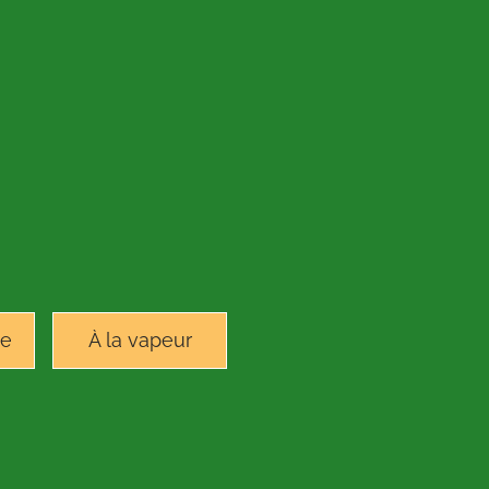
le
À la vapeur