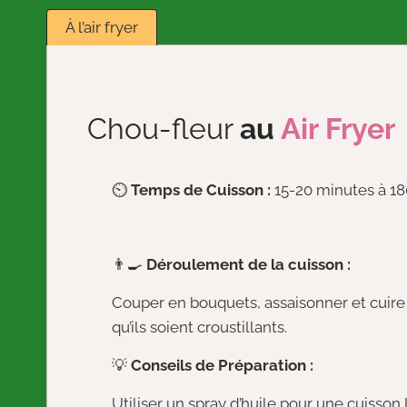
À l’air fryer
Chou-fleur
au
Air Fryer
⏲️
Temps de Cuisson :
15-20 minutes à 18
👨‍🍳
Déroulement de la cuisson :
Couper en bouquets, assaisonner et cuire d
qu’ils soient croustillants.
💡
Conseils de Préparation :
Utiliser un spray d’huile pour une cuisson