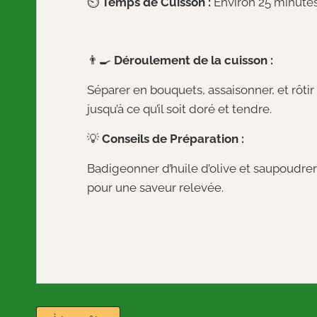
⏲️
Temps de Cuisson :
Environ 25 minutes
👨‍🍳
Déroulement de la cuisson :
Séparer en bouquets, assaisonner, et rôti
jusqu’à ce qu’il soit doré et tendre.
💡
Conseils de Préparation :
Badigeonner d’huile d’olive et saupoudrer
pour une saveur relevée.