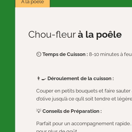
À la poêle
Chou-fleur
à la poêle
⏲️
Temps de Cuisson :
8-10 minutes à fe
👨‍🍳
Déroulement de la cuisson :
Couper en petits bouquets et faire sauter av
d’olive jusqu’à ce qu’il soit tendre et légè
💡
Conseils de Préparation :
Parfait pour un accompagnement rapide.
pour plus de goût.