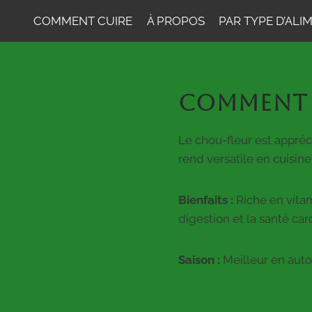
COMMENT CUIRE
À PROPOS
PAR TYPE D’ALI
COMMENT 
Le chou-fleur est appréc
rend versatile en cuisine
Bienfaits :
Riche en vitam
digestion et la santé car
Saison :
Meilleur en auto