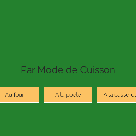
Par Mode de Cuisson
Au four
À la poêle
À la cassero