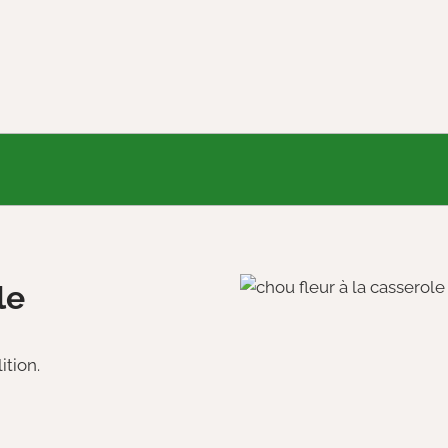
le
ition.