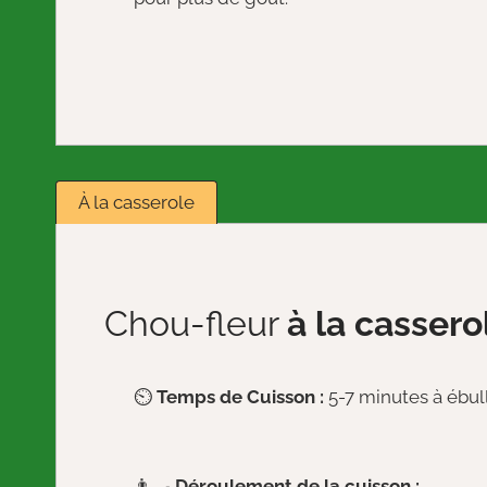
À la casserole
Chou-fleur
à la cassero
⏲️
Temps de Cuisson :
5-7 minutes à ébull
👨‍🍳
Déroulement de la cuisson :